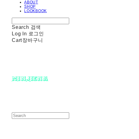
ABOUT
SHOP
LOOKBOOK
Search
검색
Log In
로그인
Cart
장바구니
minjiena