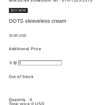
MINJIENA showroom Tel : 070-7525-2370
BUY NOW
DOTS sleeveless cream
33.00 USD
Additional Price
수량
Out of Stock
Quantity
0
Total price
0 USD