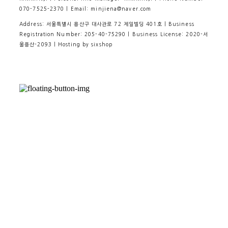
070-7525-2370 | Email: minjiena@naver.com
Address: 서울특별시 용산구 대사관로 72 제일빌딩 401호 | Business
Registration Number:
205-40-75290
| Business License:
2020-서
울용산-2093
| Hosting by sixshop