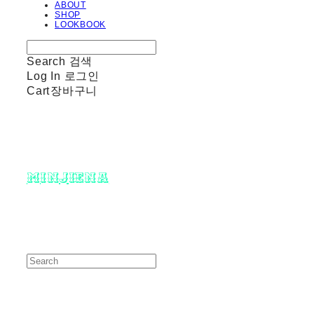
ABOUT
SHOP
LOOKBOOK
Search
검색
Log In
로그인
Cart
장바구니
minjiena