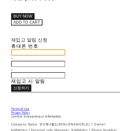
BUY NOW
ADD TO CART
재입고 알림 신청
휴대폰 번호
-
-
재입고 시 알림
신청하기
Terms of Use
Privacy Policy
Confirm Entrepreneur Information
Company Name: 민지에나월드(MINJIENAWORLD) | Owner:
KIMMINJI | Personal Info Manager: KIMMINJI | Phone Number: