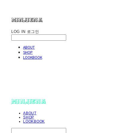
minjiena
LOG IN
로그인
ABOUT
SHOP
LOOKBOOK
minjiena
ABOUT
SHOP
LOOKBOOK