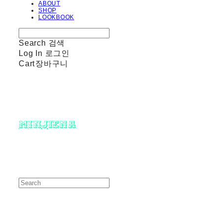
ABOUT
SHOP
LOOKBOOK
Search
검색
Log In
로그인
Cart
장바구니
minjiena