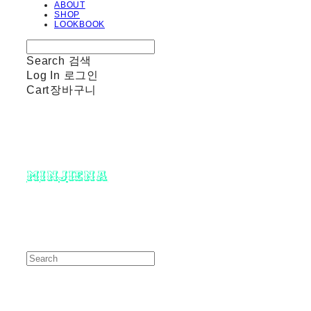
ABOUT
SHOP
LOOKBOOK
Search
검색
Log In
로그인
Cart
장바구니
minjiena