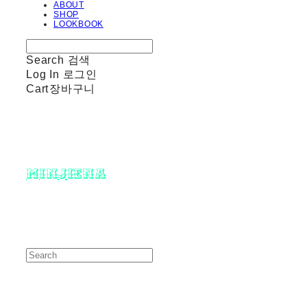
ABOUT
SHOP
LOOKBOOK
Search
검색
Log In
로그인
Cart
장바구니
minjiena