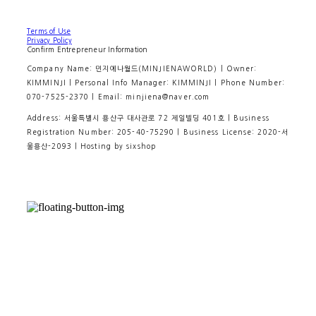
Terms of Use
Privacy Policy
Confirm Entrepreneur Information
Company Name: 민지에나월드(MINJIENAWORLD) | Owner:
KIMMINJI | Personal Info Manager: KIMMINJI | Phone Number:
070-7525-2370 | Email: minjiena@naver.com
Address: 서울특별시 용산구 대사관로 72 제일빌딩 401호 | Business
Registration Number:
205-40-75290
| Business License:
2020-서
울용산-2093
| Hosting by sixshop