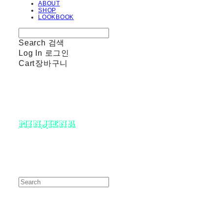
ABOUT
SHOP
LOOKBOOK
Search
검색
Log In
로그인
Cart
장바구니
minjiena