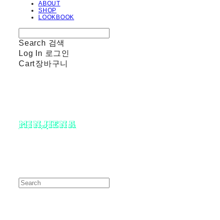
ABOUT
SHOP
LOOKBOOK
Search
검색
Log In
로그인
Cart
장바구니
minjiena