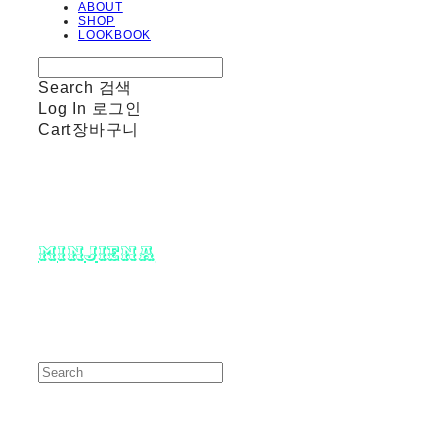
ABOUT
SHOP
LOOKBOOK
Search
검색
Log In
로그인
Cart
장바구니
minjiena