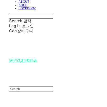
ABOUT
SHOP
LOOKBOOK
Search
검색
Log In
로그인
Cart
장바구니
minjiena