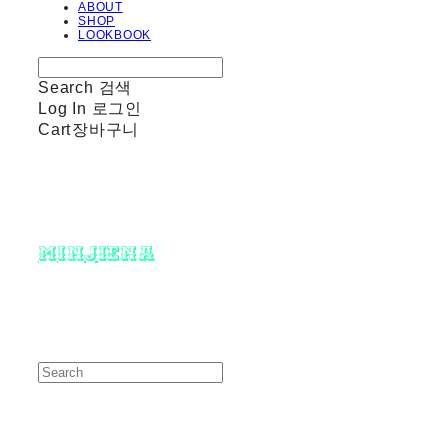
ABOUT
SHOP
LOOKBOOK
Search
검색
Log In
로그인
Cart
장바구니
minjiena