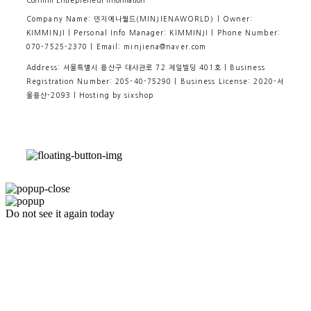
Confirm Entrepreneur Information
Company Name: 민지에나월드(MINJIENAWORLD) | Owner:
KIMMINJI | Personal Info Manager: KIMMINJI | Phone Number:
070-7525-2370 | Email: minjiena@naver.com
Address: 서울특별시 용산구 대사관로 72 제일빌딩 401호 | Business
Registration Number:
205-40-75290
| Business License:
2020-서
울용산-2093
| Hosting by sixshop
Do not see it again today