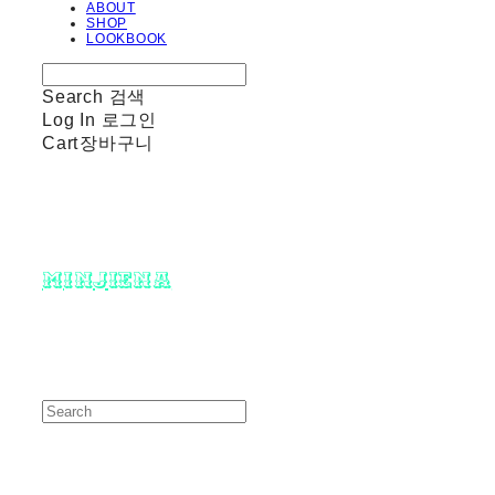
ABOUT
SHOP
LOOKBOOK
Search
검색
Log In
로그인
Cart
장바구니
minjiena