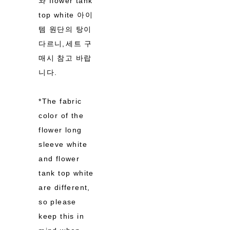
와 flower tank
top white 아이
템 원단의 탕이
다르니,세트 구
매시 참고 바랍
니다.
*The fabric
color of the
flower long
sleeve white
and flower
tank top white
are different,
so please
keep this in