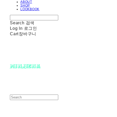
ABOUT
SHOP
LOOKBOOK
Search
검색
Log In
로그인
Cart
장바구니
minjiena