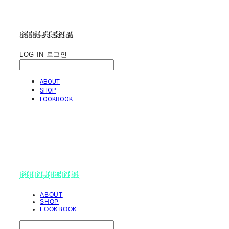
minjiena
LOG IN
로그인
ABOUT
SHOP
LOOKBOOK
minjiena
ABOUT
SHOP
LOOKBOOK