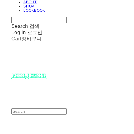
ABOUT
SHOP
LOOKBOOK
Search
검색
Log In
로그인
Cart
장바구니
minjiena