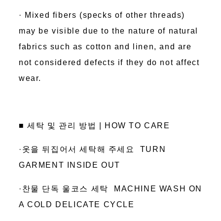
· Mixed fibers (specks of other threads)
may be visible due to the nature of natural
fabrics such as cotton and linen, and are
not considered defects if they do not affect
wear.
■ 세탁 및 관리 방법 | HOW TO CARE
·옷을 뒤집어서 세탁해 주세요 TURN
GARMENT INSIDE OUT
·찬물 단독 울코스 세탁 MACHINE WASH ON
A COLD DELICATE CYCLE