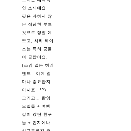
인 소재예요.
핏은 과하지 않
은 적당한 부츠
컷으로 정말 예
쁘고, 허리 레이
스는 특히 공들
여 골랐어요.
(조임 없는 허리
밴드 - 이게 얼
마나 중요한지
아시죠…!?)
그리고… 촬영
모델들 + 여행
같이 갔던 친구
들 + 민지에나
식구들까지 총