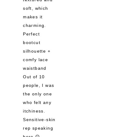
soft, which
makes it
charming.
Perfect
bootcut
silhouette +
comfy lace
waistband
Out of 10
people, I was
the only one
who felt any
itchiness.
Sensitive-skin
rep speaking
here 😶