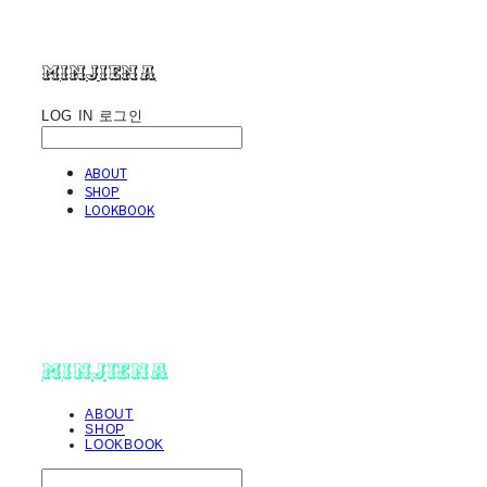
minjiena
LOG IN
로그인
ABOUT
SHOP
LOOKBOOK
minjiena
ABOUT
SHOP
LOOKBOOK