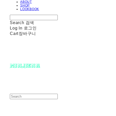
ABOUT
SHOP
LOOKBOOK
Search
검색
Log In
로그인
Cart
장바구니
minjiena