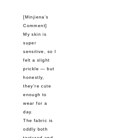
[Minjiena’s
Comment]
My skin is
super
sensitive, so I
felt a slight
prickle — but
honestly,
they’re cute
enough to
wear for a
day.
The fabric is
oddly both
textured and