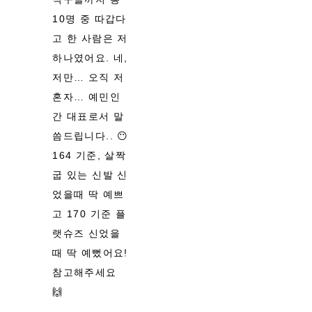
10명 중 따갑다
고 한 사람은 저
하나였어요. 네,
저만… 오직 저
혼자… 예민인
간 대표로서 말
씀드립니다.. 😶
164 기준, 살짝
굽 있는 신발 신
었을때 딱 예쁘
고 170 기준 플
랫슈즈 신었을
때 딱 예뻤어요!
참고해주세요
🙌