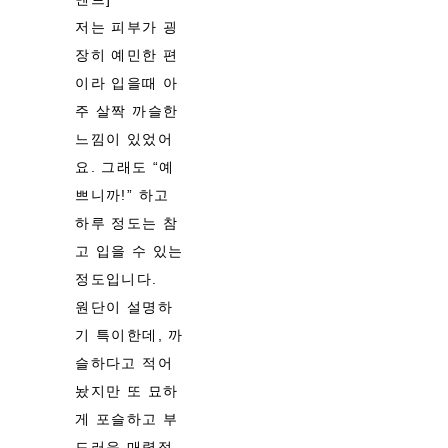
저는 피부가 굉
장히 예민한 편
이라 입을때 아
주 살짝 까슬한
느낌이 있었어
요. 그래도 “예
쁘니까!” 하고
하루 정도는 참
고 입을 수 있는
정도입니다.
원단이 설명하
기 특이한데, 까
슬하다고 적어
놨지만 또 묘하
게 포슬하고 부
드러운 매력적