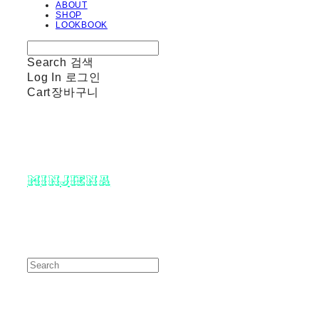
ABOUT
SHOP
LOOKBOOK
Search
검색
Log In
로그인
Cart
장바구니
minjiena