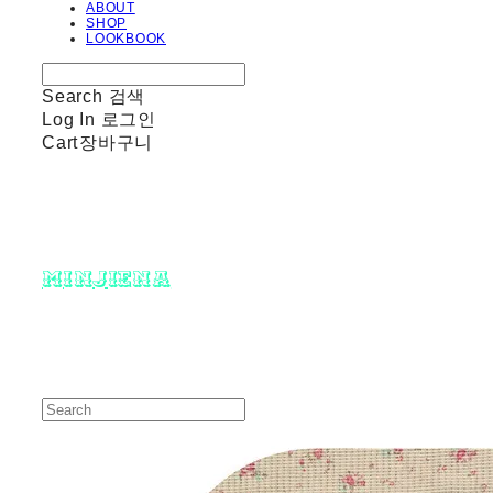
ABOUT
SHOP
LOOKBOOK
Search
검색
Log In
로그인
Cart
장바구니
minjiena