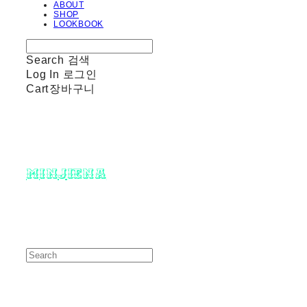
ABOUT
SHOP
LOOKBOOK
Search
검색
Log In
로그인
Cart
장바구니
minjiena