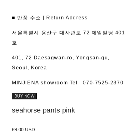
■ 반품 주소 | Return Address
서울특별시 용산구 대사관로 72 제일빌딩 401
호
401, 72 Daesagwan-ro, Yongsan-gu,
Seoul, Korea
MINJIENA showroom Tel : 070-7525-2370
BUY NOW
seahorse pants pink
69.00 USD