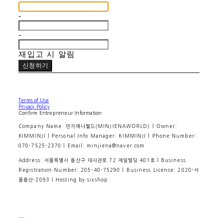
-
-
재입고 시 알림
신청하기
Terms of Use
Privacy Policy
Confirm Entrepreneur Information
Company Name: 민지에나월드(MINJIENAWORLD) | Owner:
KIMMINJI | Personal Info Manager: KIMMINJI | Phone Number:
070-7525-2370 | Email: minjiena@naver.com
Address: 서울특별시 용산구 대사관로 72 제일빌딩 401호 | Business
Registration Number:
205-40-75290
| Business License:
2020-서
울용산-2093
| Hosting by sixshop