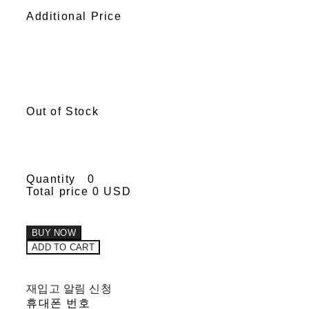
Additional Price
Out of Stock
Quantity
0
Total price
0 USD
BUY NOW
ADD TO CART
재입고 알림 신청
휴대폰 번호