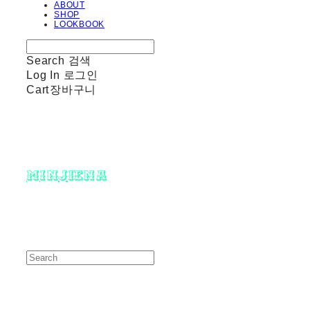
ABOUT
SHOP
LOOKBOOK
Search
검색
Log In
로그인
Cart
장바구니
minjiena