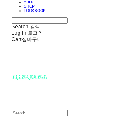
ABOUT
SHOP
LOOKBOOK
Search
검색
Log In
로그인
Cart
장바구니
minjiena