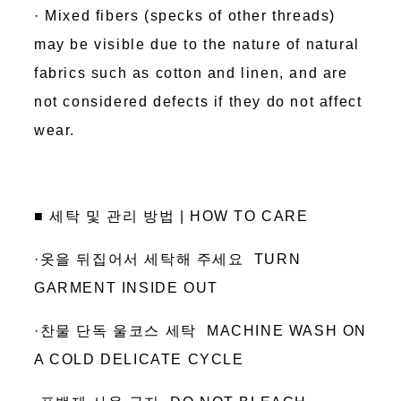
· Mixed fibers (specks of other threads)
may be visible due to the nature of natural
fabrics such as cotton and linen, and are
not considered defects if they do not affect
wear.
■ 세탁 및 관리 방법 | HOW TO CARE
·옷을 뒤집어서 세탁해 주세요 TURN
GARMENT INSIDE OUT
·찬물 단독 울코스 세탁 MACHINE WASH ON
A COLD DELICATE CYCLE