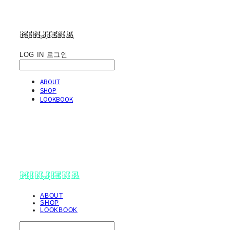
minjiena
LOG IN
로그인
ABOUT
SHOP
LOOKBOOK
minjiena
ABOUT
SHOP
LOOKBOOK