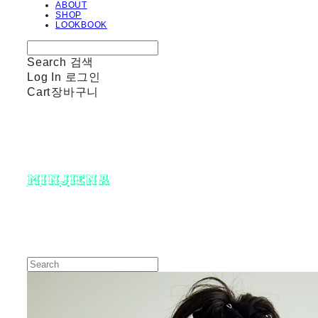
ABOUT
SHOP
LOOKBOOK
Search
검색
Log In
로그인
Cart
장바구니
minjiena