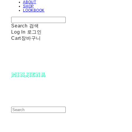
ABOUT
SHOP
LOOKBOOK
Search
검색
Log In
로그인
Cart
장바구니
minjiena