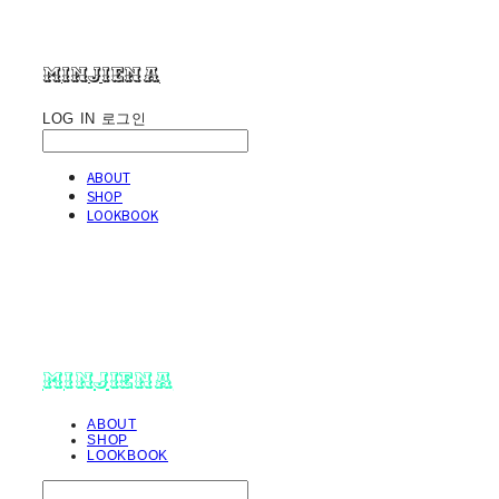
minjiena
LOG IN
로그인
ABOUT
SHOP
LOOKBOOK
minjiena
ABOUT
SHOP
LOOKBOOK