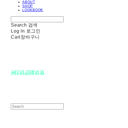
ABOUT
SHOP
LOOKBOOK
Search
검색
Log In
로그인
Cart
장바구니
minjiena