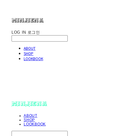
minjiena
LOG IN
로그인
ABOUT
SHOP
LOOKBOOK
minjiena
ABOUT
SHOP
LOOKBOOK