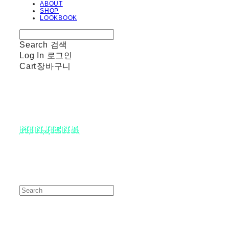
ABOUT
SHOP
LOOKBOOK
Search
검색
Log In
로그인
Cart
장바구니
minjiena