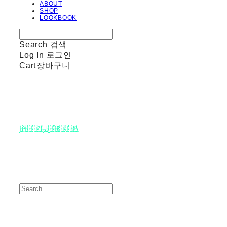
ABOUT
SHOP
LOOKBOOK
Search
검색
Log In
로그인
Cart
장바구니
minjiena