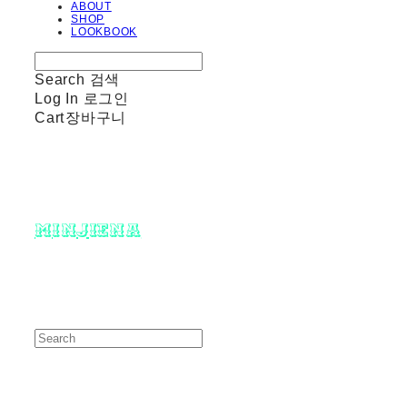
ABOUT
SHOP
LOOKBOOK
Search
검색
Log In
로그인
Cart
장바구니
minjiena