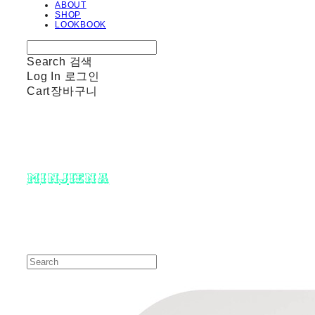
ABOUT
SHOP
LOOKBOOK
Search
검색
Log In
로그인
Cart
장바구니
minjiena