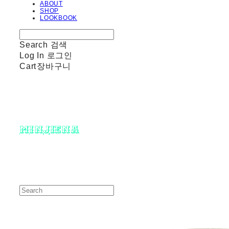
ABOUT
SHOP
LOOKBOOK
Search
검색
Log In
로그인
Cart
장바구니
minjiena