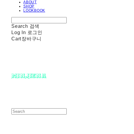
ABOUT
SHOP
LOOKBOOK
Search
검색
Log In
로그인
Cart
장바구니
minjiena